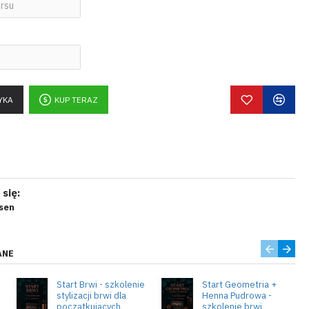
YKA
KUP TERAZ
się:
sen
ANE
Start Brwi - szkolenie
Start Geometria +
stylizacji brwi dla
Henna Pudrowa -
początkujących
szkolenie brwi