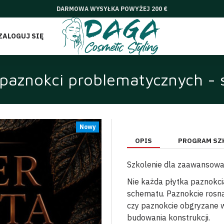
DARMOWA WYSYŁKA POWYŻEJ 200 €
ZALOGUJ SIĘ
paznokci problematycznych - 
Nowy
OPIS
PROGRAM SZ
Szkolenie dla zaawansowan
Nie każda płytka paznokci
schematu. Paznokcie rosną
czy paznokcie obgryzane 
budowania konstrukcji.