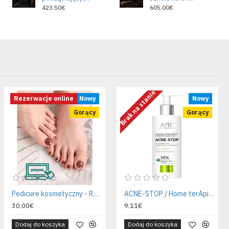
423.50€
605.00€
Brak na stanie
Rezerwacje online
Nowy
Nowy
Gorący
Gorący
Pedicure kosmetyczny - Rezerwacja wizyty
ACNE-STOP / Home terApis Oczyszczający tonik antybakteryjny z zieloną herbatą
30.00€
9.11€
Dodaj do koszyka
Dodaj do koszyka