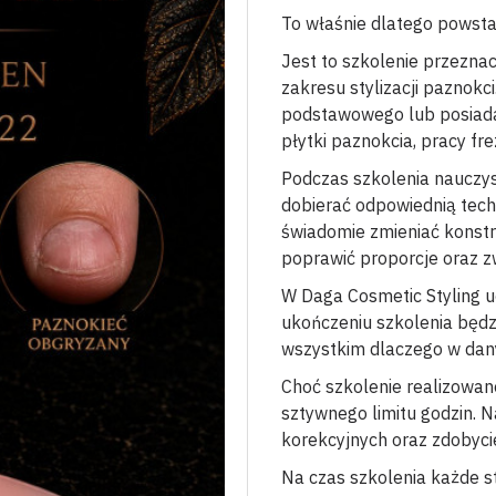
To właśnie dlatego powst
Jest to szkolenie przezna
zakresu stylizacji paznokc
podstawowego lub posiada
płytki paznokcia, pracy fr
Podczas szkolenia nauczys
dobierać odpowiednią tech
świadomie zmieniać konstru
poprawić proporcje oraz zw
W Daga Cosmetic Styling u
ukończeniu szkolenia będzi
wszystkim dlaczego w dan
Choć szkolenie realizowane
sztywnego limitu godzin. N
korekcyjnych oraz zdobyci
Na czas szkolenia każde s