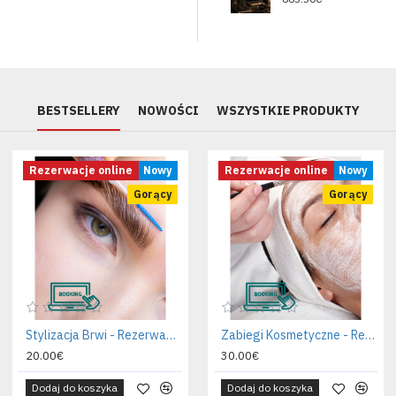
BESTSELLERY
NOWOŚCI
WSZYSTKIE PRODUKTY
Rezerwacje online
Nowy
Rezerwacje online
Nowy
Gorący
Gorący
Stylizacja Brwi - Rezerwacja wizyty
Zabiegi Kosmetyczne - Rezerwacja wizyty
20.00€
30.00€
Dodaj do koszyka
Dodaj do koszyka