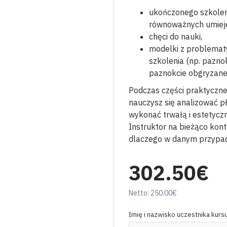
ukończonego szkoleni
równoważnych umieję
chęci do nauki,
modelki z problemat
szkolenia (np. pazno
paznokcie obgryzane
Podczas części praktyczne
nauczysz się analizować p
wykonać trwałą i estetycz
Instruktor na bieżąco kont
dlaczego w danym przypad
302.50€
Netto: 250.00€
Imię i nazwisko uczestnika kurs