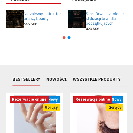
Niezależny instruktor
Start Brwi - szkolenie
branży beauty
stylizacji brwi dla
początkujących
665.50€
423.50€
BESTSELLERY
NOWOŚCI
WSZYSTKIE PRODUKTY
Rezerwacje online
Nowy
Rezerwacje online
Nowy
Gorący
Gorący