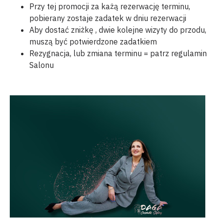
Przy tej promocji za każą rezerwację terminu,
pobierany zostaje zadatek w dniu rezerwacji
Aby dostać zniżkę , dwie kolejne wizyty do przodu,
muszą być potwierdzone zadatkiem
Rezygnacja, lub zmiana terminu = patrz regulamin
Salonu