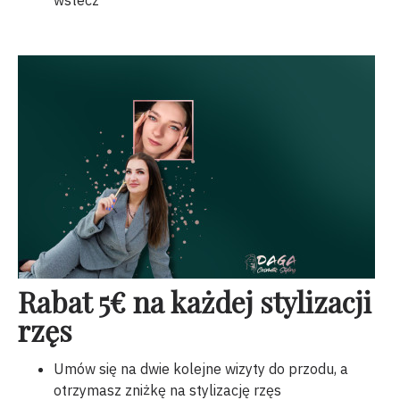
wstecz
Rabat 5€ na każdej stylizacji
rzęs
Umów się na dwie kolejne wizyty do przodu, a
otrzymasz zniżkę na stylizację rzęs