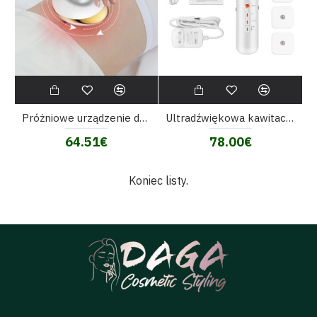
Próżniowe urządzenie do masaż ciała z przyssawką - spalanie tłuszczu, masażer do celulitu
Ultradźwiękowa kawitacja 3 w 1 EMS masażer wyszczuplający palnik tłuszczu cellulit do pielęgnacji skóry aparatura do pielęgnacji do usuwania tłuszczu w podczerwieni
64.51€
78.00€
Koniec listy.