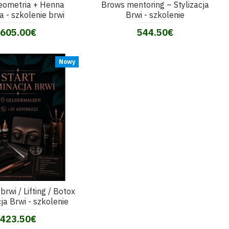
eometria + Henna
Brows mentoring – Stylizacja
 - szkolenie brwi
Brwi - szkolenie
605.00€
544.50€
Nowy
brwi / Lifting / Botox
cja Brwi - szkolenie
423.50€