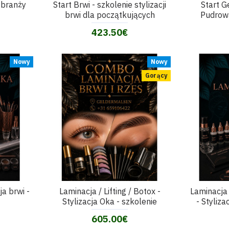
 branży
Start Brwi - szkolenie stylizacji
Start G
brwi dla początkujących
Pudrowa
423.50€
Nowy
Nowy
Gorący
ja brwi -
Laminacja / Lifting / Botox -
Laminacja 
Stylizacja Oka - szkolenie
- Styliza
605.00€