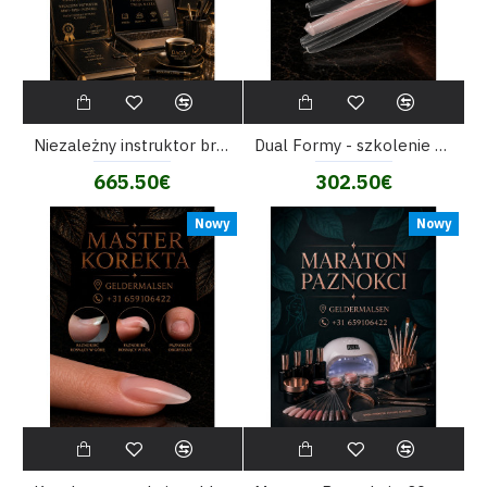
Niezależny instruktor branży beauty
Dual Formy - szkolenie stylizacji paznokci
665.50€
302.50€
Nowy
Nowy