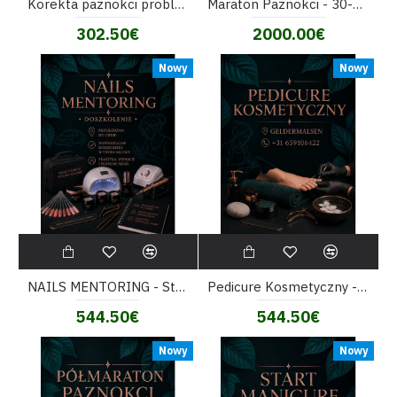
Korekta paznokci problematycznych - szkolenie
Maraton Paznokci - 30-godzinne szkolenie
302.50€
2000.00€
Nowy
Nowy
NAILS MENTORING - Stylizacja Paznokci - szkolenie
Pedicure Kosmetyczny - szkolenie
544.50€
544.50€
Nowy
Nowy