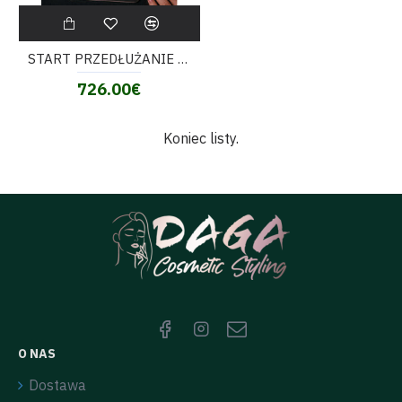
START PRZEDŁUŻANIE - Szkolenie przedłużanie paznokci szablon + tips (żel lub akrylożel, akryl)
726.00€
Koniec listy.
O NAS
Dostawa