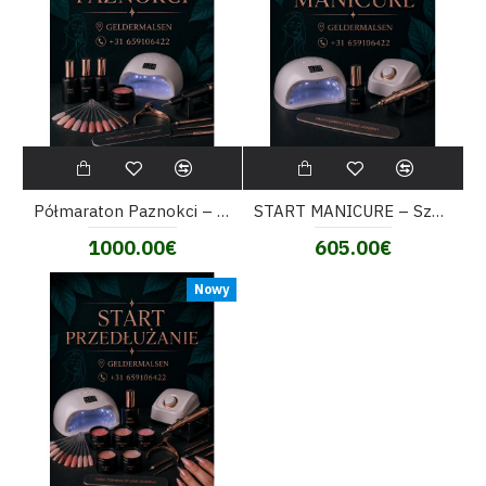
Półmaraton Paznokci – 15-godzinne szkolenie stylizacji paznokci od podstaw
START MANICURE – Szkolenie z manicure hybrydowy i praca frezarką
1000.00€
605.00€
Nowy